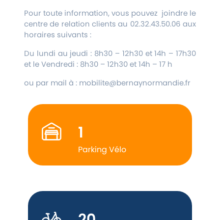
Pour toute information, vous pouvez joindre le
centre de relation clients au 02.32.43.50.06 aux
horaires suivants :
Du lundi au jeudi : 8h30 – 12h30 et 14h – 17h30
et le Vendredi : 8h30 – 12h30 et 14h – 17 h
ou par mail à : mobilite@bernaynormandie.fr
1
Parking Vélo
20